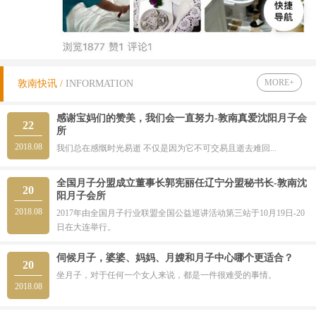
MORE+
敦南快讯 /
INFORMATION
感谢宝妈们的赞美，我们会一直努力-敦南真爱沈阳月子会
22
所
2018.08
我们总在感慨时光易逝 不仅是因为它不可交易且逝去难回...
全国月子分盟成立董事长郭宪丽任辽宁分盟秘书长-敦南沈
20
阳月子会所
2018.08
2017年由全国月子行业联盟全国公益巡讲活动第三站于10月19日-20
日在大连举行。
伺候月子，婆婆、妈妈、月嫂和月子中心哪个更适合？
20
坐月子，对于任何一个女人来说，都是一件很难受的事情。
2018.08