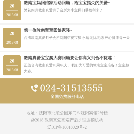
敦南宝妈回娘家活动回顾，给宝宝指尖的关爱~
20
繁花四月敦南真爱月子会所为小宝贝们带福利来了
2018.08
第一位敦南宝宝回娘家喽~
20
台湾敦南真爱月子会所沈阳馆祝宝贝 永远无忧无虑 开心健康每一天
2018.08
敦南真爱宝宝爬大赛回顾要让你高兴到合不拢嘴！
20
正值台湾敦南真爱10周年庆， 我们为可爱的敦南宝宝准备了宝宝爬
2018.08
大赛。
地址：沈阳市北陵公园东门即沈阳宾馆2号楼
@2018 敦南真爱高端产后护理连锁机构
辽ICP备16018029号-2